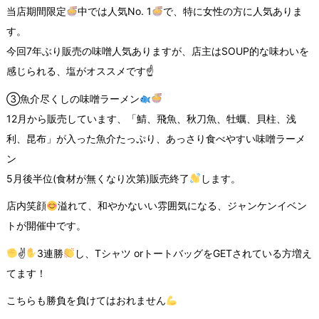
当店期間限定
中では人気No. 1
で、特に女性の方に人気ありま
す。
今回7年ぶり販売の味噌人気ありますが、店主はSOUP的な味わいを
感じられる、塩がオススメです☝️
③魚介尽くしの味噌ラーメン
12月から販売しています、「鯖、飛魚、秋刀魚、牡蠣、貝柱、浅
利、昆布」が入った魚介たっぷり、あっさり食べやすい味噌ラーメ
ン
5月後半位(食材が無くなり次第)販売終了
します。
店内笑顔
溢れて、和やかないい雰囲気になる、ジャンケンイベン
トが開催中です。
✌
3連勝
し、Tシャツ orトートバッグをGETされている方増え
てます！
こちらも勝負を負けてはおれません