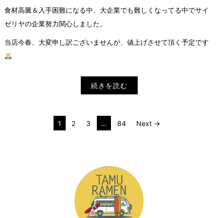
食材高騰＆入手困難になる中、大企業でも難しくなってる中でサイ
ゼリヤの企業努力関心しました。
当店今春、大変申し訳ございませんが、値上げさせて頂く予定です
続きを読む
投
1
2
3
…
84
Next →
稿
の
ペ
ー
ジ