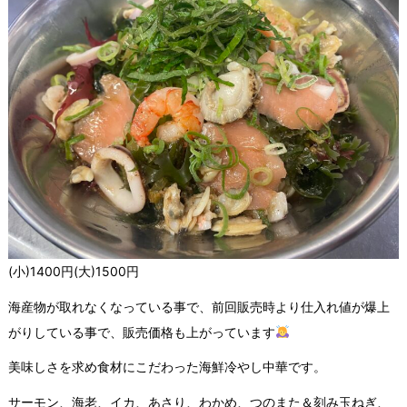
(小)1400円(大)1500円
海産物が取れなくなっている事で、前回販売時より仕入れ値が爆上
がりしている事で、販売価格も上がっています
美味しさを求め食材にこだわった海鮮冷やし中華です。
サーモン、海老、イカ、あさり、わかめ、つのまた＆刻み玉ねぎ、