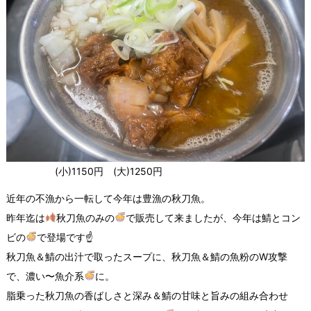
(小)1150円 (大)1250円
近年の不漁から一転して今年は豊漁の秋刀魚。
昨年迄は
秋刀魚のみの
で販売して来ましたが、今年は鯖とコン
ビの
で登場です☝
秋刀魚＆鯖の出汁で取ったスープに、秋刀魚＆鯖の魚粉のW攻撃
で、濃い〜魚介系
に。
脂乗った秋刀魚の香ばしさと深み＆鯖の甘味と旨みの組み合わせ