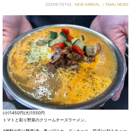
2025年7月11日
NEW ARRIVAL
TAMU NEWS
(小)1450円(大)1550円
トマトと彩り野菜のクリームチーズラーメン。
4種類の彩り野菜(赤、黄パプリカ、ズッキーニ、茄子)に刻みチャー