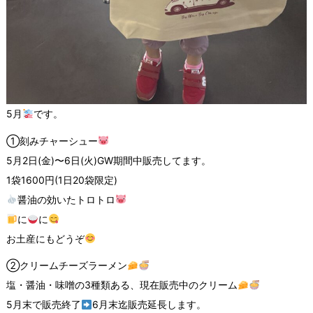
5月
です。
①刻みチャーシュー
5月2日(金)〜6日(火)GW期間中販売してます。
1袋1600円(1日20袋限定)
醤油の効いたトロトロ
に
に
お土産にもどうぞ
②クリームチーズラーメン
塩・醤油・味噌の3種類ある、現在販売中のクリーム
5月末で販売終了
6月末迄販売延長します。