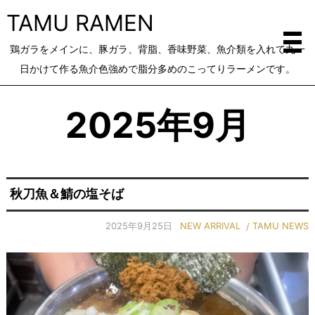
TAMU RAMEN
鶏ガラをメインに、豚ガラ、背脂、香味野菜、魚介類を入れて丸一
日かけて作る魚介色強めで脂分多めのこってりラーメンです。
2025年9月
秋刀魚＆鯖の塩そば
2025年9月25日
NEW ARRIVAL
TAMU NEWS