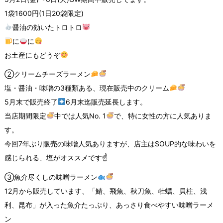
1袋1600円(1日20袋限定)
醤油の効いたトロトロ
に
に
お土産にもどうぞ
②クリームチーズラーメン
塩・醤油・味噌の3種類ある、現在販売中のクリーム
5月末で販売終了
6月末迄販売延長します。
当店期間限定
中では人気No. 1
で、特に女性の方に人気ありま
す。
今回7年ぶり販売の味噌人気ありますが、店主はSOUP的な味わいを
感じられる、塩がオススメです☝️
③魚介尽くしの味噌ラーメン
12月から販売しています、「鯖、飛魚、秋刀魚、牡蠣、貝柱、浅
利、昆布」が入った魚介たっぷり、あっさり食べやすい味噌ラーメ
ン