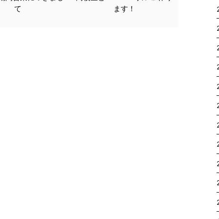
て
ます！