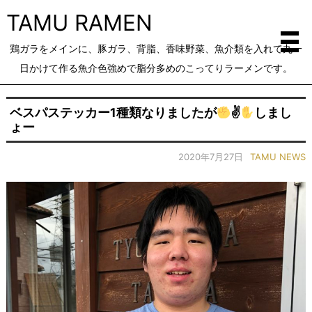
TAMU RAMEN
鶏ガラをメインに、豚ガラ、背脂、香味野菜、魚介類を入れて丸一
日かけて作る魚介色強めで脂分多めのこってりラーメンです。
ベスパステッカー1種類なりましたが
✌
しまし
ょー
2020年7月27日
TAMU NEWS