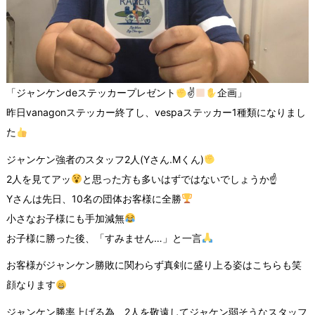
「ジャンケンdeステッカープレゼント
✌
企画」
昨日vanagonステッカー終了し、vespaステッカー1種類になりまし
た
ジャンケン強者のスタッフ2人(Yさん.Mくん)
2人を見てアッ
と思った方も多いはずではないでしょうか☝
Yさんは先日、10名の団体お客様に全勝
小さなお子様にも手加減無
お子様に勝った後、「すみません…」と一言
お客様がジャンケン勝敗に関わらず真剣に盛り上る姿はこちらも笑
顔なります
ジャンケン勝率上げる為、2人を敬遠してジャケン弱そうなスタッフ