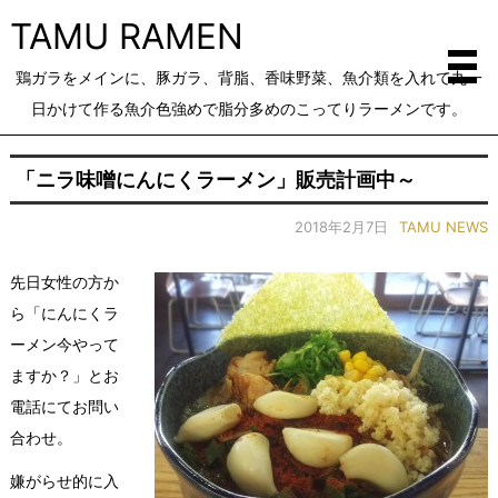
TAMU RAMEN
鶏ガラをメインに、豚ガラ、背脂、香味野菜、魚介類を入れて丸一
日かけて作る魚介色強めで脂分多めのこってりラーメンです。
「ニラ味噌にんにくラーメン」販売計画中～
2018年2月7日
TAMU NEWS
先日女性の方か
ら「にんにくラ
ーメン今やって
ますか？」とお
電話にてお問い
合わせ。
嫌がらせ的に入