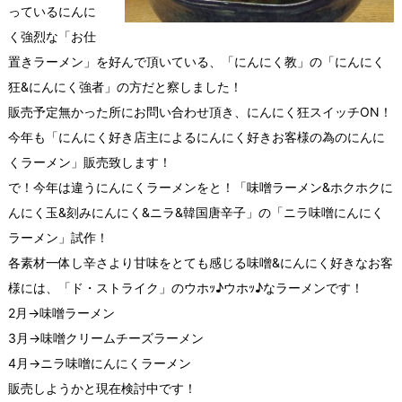
っているにんに
く強烈な「お仕
置きラーメン」を好んで頂いている、「にんにく教」の「にんにく
狂&にんにく強者」の方だと察しました！
販売予定無かった所にお問い合わせ頂き、にんにく狂スイッチON！
今年も「にんにく好き店主によるにんにく好きお客様の為のにんに
くラーメン」販売致します！
で！今年は違うにんにくラーメンをと！「味噌ラーメン&ホクホクに
んにく玉&刻みにんにく&ニラ&韓国唐辛子」の「ニラ味噌にんにく
ラーメン」試作！
各素材一体し辛さより甘味をとても感じる味噌&にんにく好きなお客
様には、「ド・ストライク」のウホｯ♪ウホｯ♪なラーメンです！
2月→味噌ラーメン
3月→味噌クリームチーズラーメン
4月→ニラ味噌にんにくラーメン
販売しようかと現在検討中です！