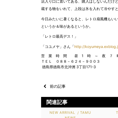
店入り口に置いてある、購入はしないんだけ
蔵する物をいれて、上段は氷を入れて冷やす
今日みたいに暑くなると、レトロ扇風機もい
というか＆味があるというか。
「レトロ最高デス！」
「コユメヤ」さん「
http://koyumeya.exblog.j
営 業 時 間 昼 1 時 ～ 夜 
ＴＥＬ ０８８－６２４－９００３
徳島県徳島市北沖洲 3丁目171-3
前の記事
関連記事
NEW ARRIVAL
TAMU
NEWS