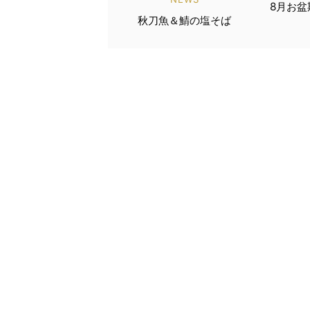
8月お
秋刀魚＆鯖の塩そば