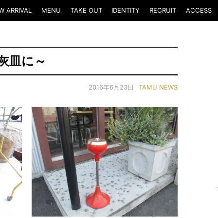
W ARRIVAL
MENU
TAKE OUT
IDENTITY
RECRUIT
ACCESS
灰皿に～
2016年6月23日
TAMU NEWS