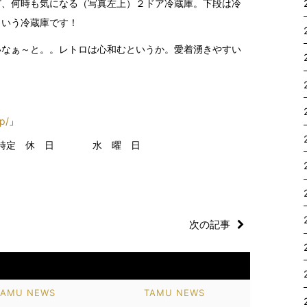
ど、何時も気になる（写真左上）２ドア冷蔵庫。下段は冷
という冷蔵庫です！
いなぁ～と。。レトロは心和むというか。愛着湧きやすい
p/
」
７ 時定 休 日 水 曜 日
次の記事
TAMU NEWS
TAMU NEWS