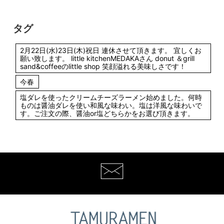
タグ
2月22日(水)23日(木)祝日 連休させて頂きます。 宜しくお
願い致します。 little kitchenMEDAKAさん donut ＆grill
sand&coffeeのlittle shop 笑顔溢れる美味しさです！
今春
塩ダレを使ったクリームチーズラーメン始めました。何時
ものは醤油ダレを使い和風な味わい。塩は洋風な味わいで
す。ご注文の際、醤油or塩どちらかをお選び頂きます。