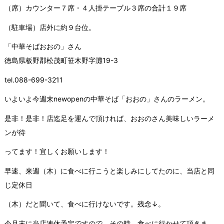
（席）カウンター７席・４人掛テーブル３席の合計１９席
（駐車場）店外に約９台位。
「中華そばおおの」さん
徳島県板野郡松茂町笹木野字灘19-3
tel.088-699-3211
いよいよ今週末newopenの中華そば「おおの」さんのラーメン。
是非！是非！店迄足を運んで頂ければ、おおのさん美味しいラーメ
ンが待
ってます！宜しくお願いします！
早速、来週（木）に食べに行こうと楽しみにしてたのに、当店と同
じ定休日
（木）だと聞いて、食べに行けないです。残念↓。
今月末に当店連休予定ですので、その時、食べに行かせて頂きま