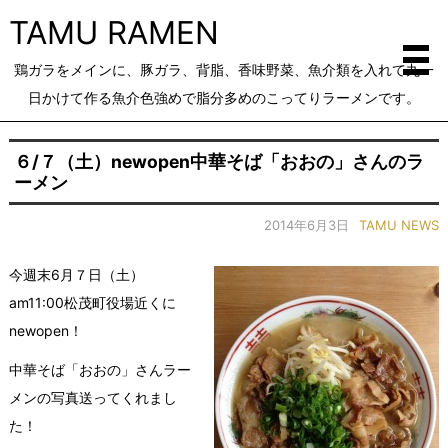
TAMU RAMEN
鶏ガラをメインに、豚ガラ、背脂、香味野菜、魚介類を入れて丸一
日かけて作る魚介色強めで脂分多めのこってりラーメンです。
６/７（土）newopen中華そば「おおの」さんのラ
ーメン
2014年6月3日
TAMU NEWS
今週末6月７日（土）
am11:00松茂町役場近くに
newopen！
中華そば「おおの」さんラー
メンの写真送ってくれまし
た！