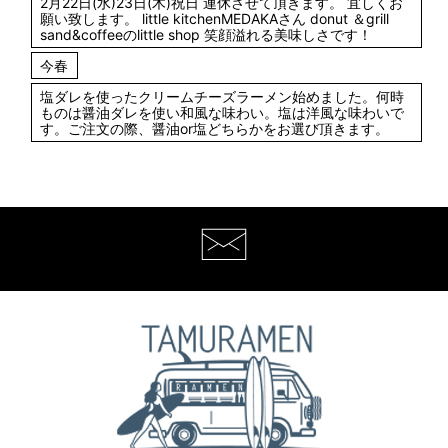
2月22日(水)23日(木)祝日 連休させて頂きます。 宜しくお
願い致します。 little kitchenMEDAKAさん donut ＆grill
sand&coffeeのlittle shop 笑顔溢れる美味しさです！
今春
塩ダレを使ったクリームチーズラーメン始めました。何時
ものは醤油ダレを使い和風な味わい。塩は洋風な味わいで
す。ご注文の際、醤油or塩どちらかをお選び頂きます。